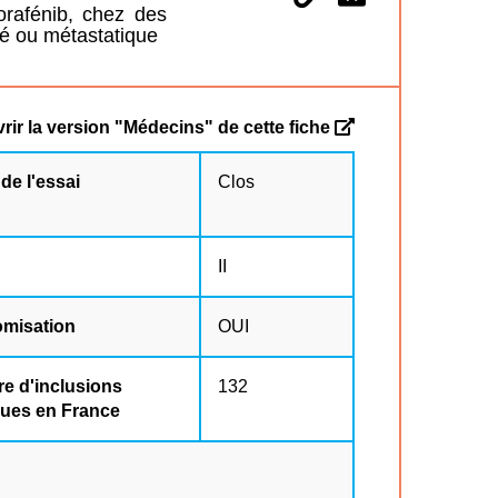
orafénib, chez des
é ou métastatique
rir la version "Médecins" de cette fiche
 de l'essai
Clos
II
misation
OUI
e d'inclusions
132
dues en France