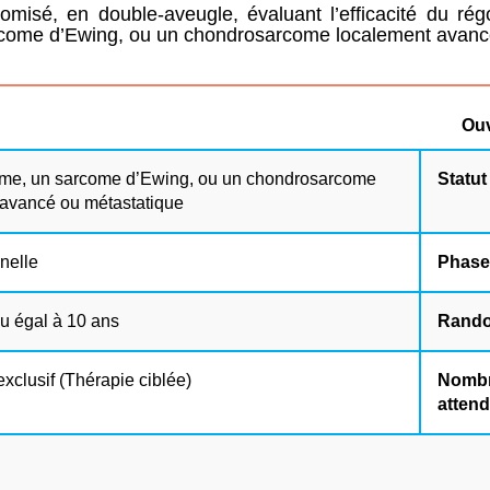
sé, en double-aveugle, évaluant l’efficacité du rég
rcome d’Ewing, ou un chondrosarcome localement avanc
Ouv
me, un sarcome d’Ewing, ou un chondrosarcome
Statut
 avancé ou métastatique
nnelle
Phase
u égal à 10 ans
Rando
exclusif (Thérapie ciblée)
Nombr
atten