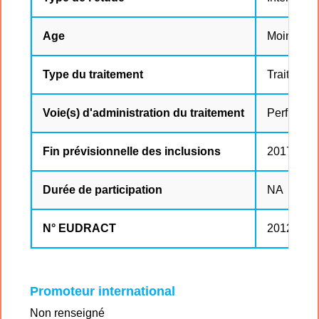
Age
Moins de 
Type du traitement
Traitement
Voie(s) d'administration du traitement
Perfusion
Fin prévisionnelle des inclusions
2017-07-
Durée de participation
NA
N° EUDRACT
2012-004
Promoteur international
Non renseigné