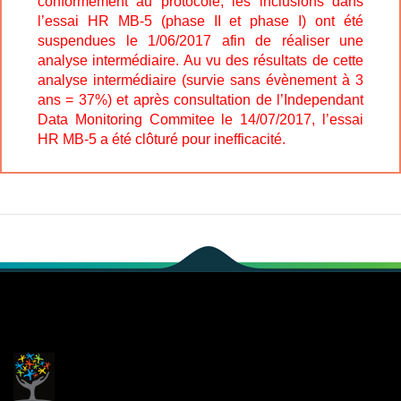
conformément au protocole, les inclusions dans
l’essai HR MB-5 (phase II et phase I) ont été
suspendues le 1/06/2017 afin de réaliser une
analyse intermédiaire. Au vu des résultats de cette
analyse intermédiaire (survie sans évènement à 3
ans = 37%) et après consultation de l’Independant
Data Monitoring Commitee le 14/07/2017, l’essai
HR MB-5 a été clôturé pour inefficacité.