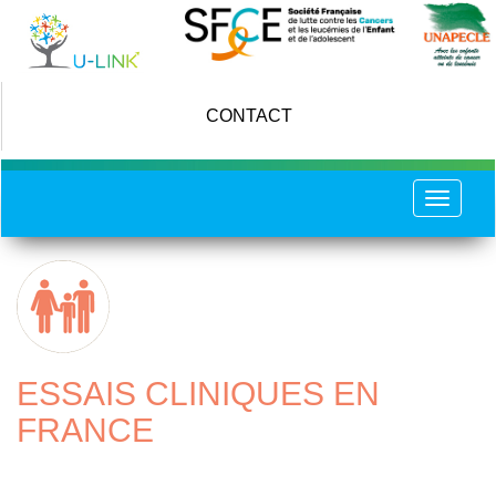
Skip
to
main
content
CONTACT
Toggle
navigat
ESSAIS CLINIQUES EN
FRANCE