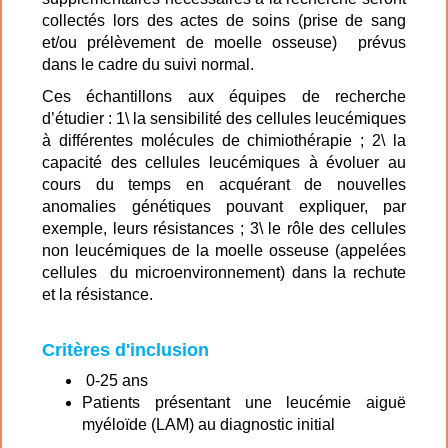
collectés lors des actes de soins (prise de sang
Saint-Etienne - Hôpital Nord
et/ou prélèvement de moelle osseuse) prévus
dans le cadre du suivi normal.
Strasbourg - Hôpital de Hautepierre
Ces échantillons aux équipes de recherche
d’étudier : 1\ la sensibilité des cellules leucémiques
Toulouse - Hôpital des enfants
à différentes molécules de chimiothérapie ; 2\ la
capacité des cellules leucémiques à évoluer au
Tours - Hôpital Clocheville
cours du temps en acquérant de nouvelles
anomalies génétiques pouvant expliquer, par
Lille - CHRU
exemple, leurs résistances ; 3\ le rôle des cellules
non leucémiques de la moelle osseuse (appelées
cellules du microenvironnement) dans la rechute
et la résistance.
Critères d'inclusion
0-25 ans
Patients présentant une leucémie aiguë
myéloïde (LAM) au diagnostic initial