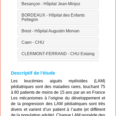
Besançon - Hôpital Jean-Minjoz
BORDEAUX - Hôpital des Enfants
Pellegrin
Brest - Hôpital Augustin Morvan
Caen - CHU
CLERMONT-FERRAND - CHU Estaing
Dijon – Hôpital d’Enfants
Descriptif de l'étude
Grenoble - Hôpital Couple Enfant
Les leucémies aiguës myéloïdes (LAM)
pédiatriques sont des maladies rares, touchant 75
La Réunion - CHRU
à 80 patients de moins de 15 ans par an en France
Les mécanismes à l’origine du développement et
Limoges - Hôpital Mère-Enfant
de la progression des LAM pédiatriques sont très
divers et varient d’un patient à l’autre (et diffèrent
Lyon - IHOPe
de la population adulte). Chaque LAM possède des