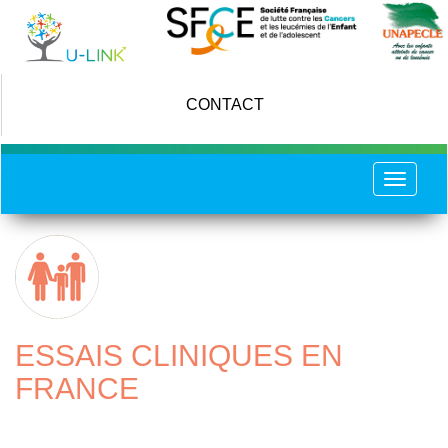
Skip
to
main
content
CONTACT
Toggle
navigat
ESSAIS CLINIQUES EN
FRANCE