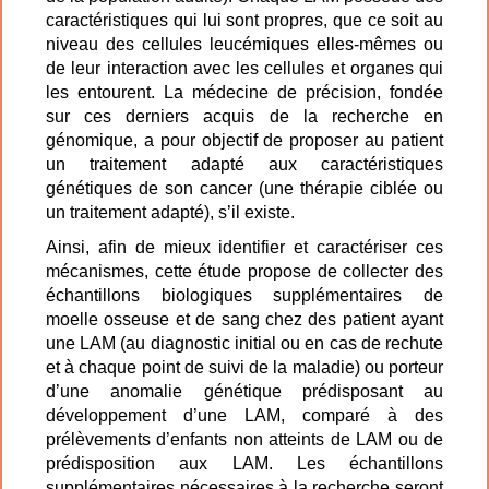
caractéristiques qui lui sont propres, que ce soit au
Marseille - Hôpital d’Enfants La Timone
niveau des cellules leucémiques elles-mêmes ou
de leur interaction avec les cellules et organes qui
Montpellier - Hôpital Arnaud de
les entourent. La médecine de précision, fondée
Villeneuve
sur ces derniers acquis de la recherche en
génomique, a pour objectif de proposer au patient
Nancy - Hôpital d’Enfants
un traitement adapté aux caractéristiques
génétiques de son cancer (une thérapie ciblée ou
Nantes - Hôpital Mère-Enfant
un traitement adapté), s’il existe.
Nice - Hôpital de l’Archet 2
Ainsi, afin de mieux identifier et caractériser ces
mécanismes, cette étude propose de collecter des
Paris - Hôpital Robert Debré
échantillons biologiques supplémentaires de
moelle osseuse et de sang chez des patient ayant
Poitiers - CHU
une LAM (au diagnostic initial ou en cas de rechute
et à chaque point de suivi de la maladie) ou porteur
Reims - Hôpital d'Enfants
d’une anomalie génétique prédisposant au
développement d’une LAM, comparé à des
Rennes - Hôpital Sud
prélèvements d’enfants non atteints de LAM ou de
prédisposition aux LAM. Les échantillons
Rouen - Hôpital Charles Nicolle
supplémentaires nécessaires à la recherche seront