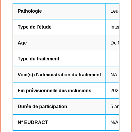
Pathologie
Leucémie 
Type de l’étude
Interventi
Age
De 0 à 25
Type du traitement
Voie(s) d'administration du traitement
NA
Fin prévisionnelle des inclusions
2028-06-
Durée de participation
5 ans
N° EUDRACT
N/A